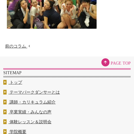
前のコラム
chevron_left
arrow_upward
PAGE TOP
SITEMAP
トップ
play_arrow
テーマパークダンサーとは
play_arrow
講師・カリキュラム紹介
play_arrow
卒業実績・みんなの声
play_arrow
体験レッスン＆説明会
play_arrow
学院概要
play_arrow