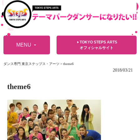
TOKYO STEPS ARTS
play_arrow
MENU
arrow_drop_down
オフィシャルサイト
ダンス専門 東京ステップス・アーツ
>
theme6
2018/03/21
theme6